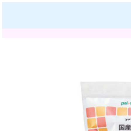
内
容
を
ス
キ
ッ
プ