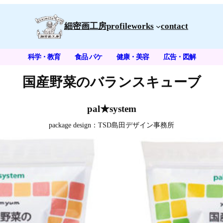
細密画工房
profile
works
contact
科学・教育
食品 パケ
健康・美容
広告・図解
国産野菜の
バランスキューブ
pal★system
package design：TSD島田デザイン事務所