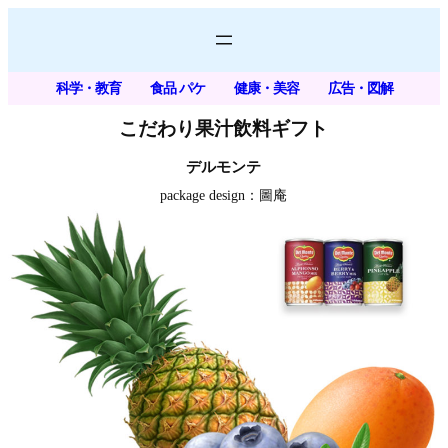
内
容
を
科学・教育
食品 パケ
健康・美容
広告・図解
ス
キ
こだわり果汁飲料ギフト
ッ
デルモンテ
プ
package design：圖庵