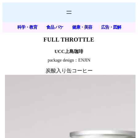
内
容
を
科学・教育
食品 パケ
健康・美容
広告・図解
ス
キ
FULL THROTTLE
ッ
UCC
上島珈琲
プ
package design：ENJIN
炭酸入り缶コーヒー