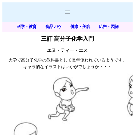
内
容
を
科学・教育
食品 パケ
健康・美容
広告・図解
ス
キ
三訂 高分子化学入門
ッ
エヌ・ティー・エス
プ
大学で高分子化学の教科書として長年使われているようです。
キャラ的なイラストはいかがでしょうか・・・